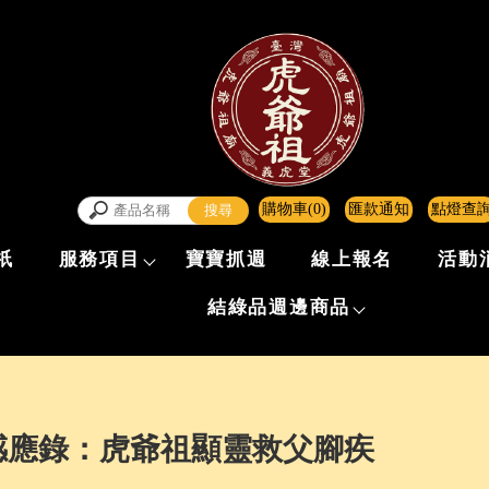
購物車(0)
匯款通知
點燈查
祇
服務項目
寶寶抓週
線上報名
活動
結綠品週邊商品
感應錄：虎爺祖顯靈救父腳疾