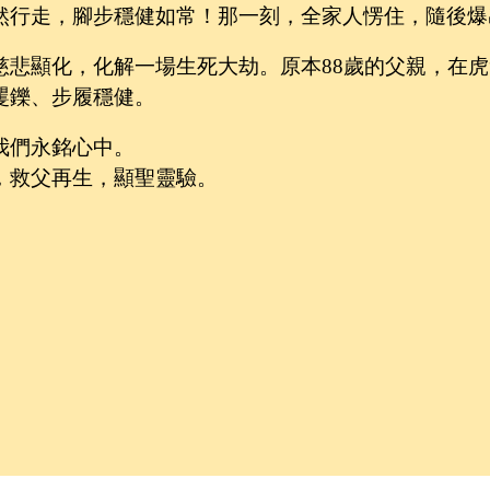
然行走，腳步穩健如常！那一刻，全家人愣住，隨後爆
慈悲顯化，化解一場生死大劫。原本88歲的父親，在虎
矍鑠、步履穩健。
我們永銘心中。
，救父再生，顯聖靈驗。