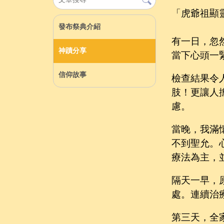
「虎爺祖顯
發布祭典介紹
有一日，忽
神蹟分享
當下心頭一
信仰故事
檢查結果令
肢！更讓人
慮。
當晚，我滿
不到聖允。
療法為主，
隔天一早，
處。連續治
第三天，全