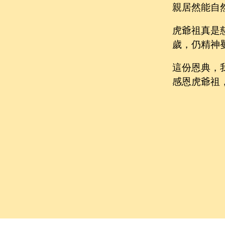
親居然能自
虎爺祖真是
歲，仍精神
這份恩典，
感恩虎爺祖