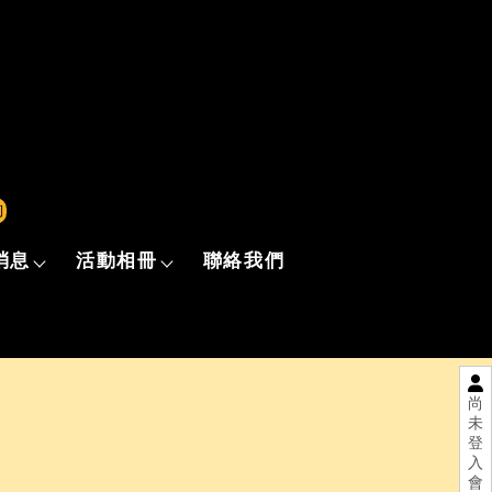
詢
消息
活動相冊
聯絡我們
尚
未
登
入
會