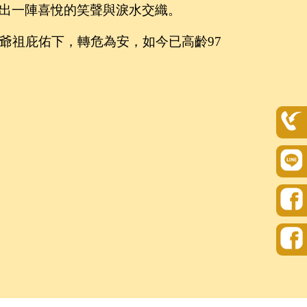
出一陣喜悅的笑聲與淚水交織。
爺祖庇佑下，轉危為安，如今已高齡97