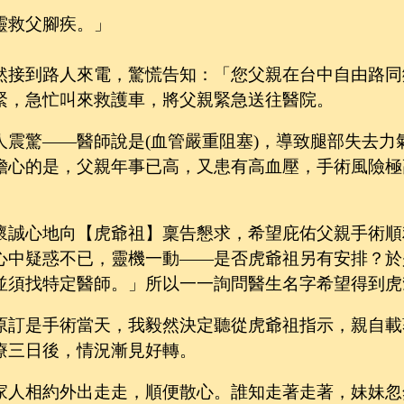
靈救父腳疾。」
然接到路人來電，驚慌告知：「您父親在台中自由路同
緊，急忙叫來救護車，將父親緊急送往醫院。
人震驚——醫師說是(血管嚴重阻塞)，導致腿部失去
擔心的是，父親年事已高，又患有高血壓，手術風險極
懷誠心地向【虎爺祖】稟告懇求，希望庇佑父親手術順
心中疑惑不已，靈機一動——是否虎爺祖另有安排？於
並須找特定醫師。」所以一一詢問醫生名字希望得到虎
原訂是手術當天，我毅然決定聽從虎爺祖指示，親自載
療三日後，情況漸見好轉。
家人相約外出走走，順便散心。誰知走著走著，妹妹忽