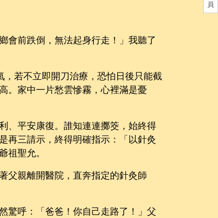
員
鄉會前跌倒，無法起身行走！」我聽了
力氣，若不立即開刀治療，恐怕日後只能截
高。家中一片愁雲慘霧，心裡滿是憂
利、平安康復。誰知連連擲筊，始終得
是再三請示，終得明確指示：「以針灸
爺祖聖允。
著父親離開醫院，直奔指定的針灸師
然驚呼：「爸爸！你自己走路了！」父