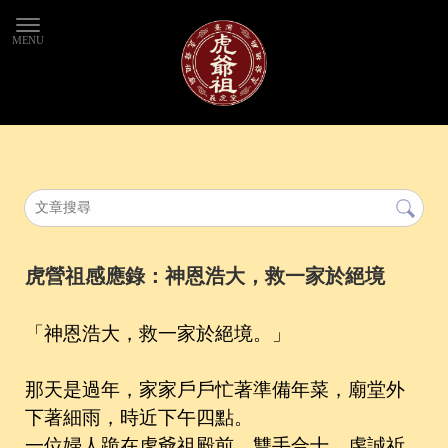
虎營祖感應錄：神恩浩大，救一家於絕境
「神恩浩大，救一家於絕境。」
那天是過年，家家戶戶忙著準備年菜，廟堂外
下著細雨，時近下午四點。
一位婦人跪在虎爺祖殿前，雙手合十，虔誠祈