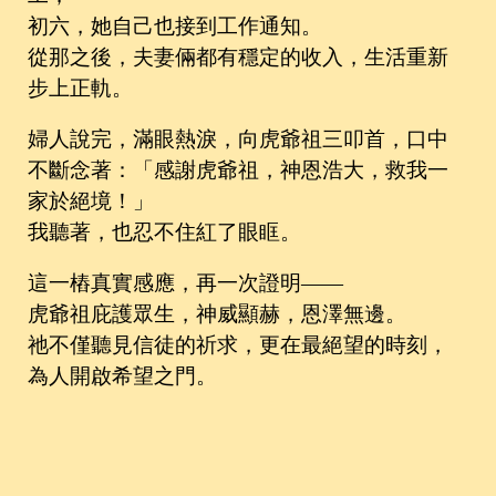
初六，她自己也接到工作通知。
從那之後，夫妻倆都有穩定的收入，生活重新
步上正軌。
婦人說完，滿眼熱淚，向虎爺祖三叩首，口中
不斷念著：「感謝虎爺祖，神恩浩大，救我一
家於絕境！」
我聽著，也忍不住紅了眼眶。
這一樁真實感應，再一次證明——
虎爺祖庇護眾生，神威顯赫，恩澤無邊。
祂不僅聽見信徒的祈求，更在最絕望的時刻，
為人開啟希望之門。