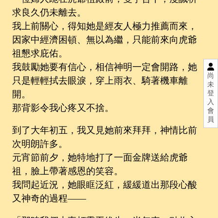
求良久仍未離去。
我上前關心，得知她是經友人極力推薦而來，
因家中經濟困頓、無以為繼，只能前來向虎爺
祖懇求庇佑。
我鼓勵她要有信心，相信神明一定會開路，她
尚
只是輕輕拭去眼淚，穿上雨衣、騎著機車離
未
開。
登
入
那背影令我心疼又不捨。
會
員
到了大年初五，我又見她前來拜拜，神情比前
次明朗許多。
元宵節前夕，她特地打了一面金牌送給虎爺
祖，臉上帶著感恩的笑容。
我問起近況，她眼眶泛紅，緩緩道出那段心酸
又神奇的過程——