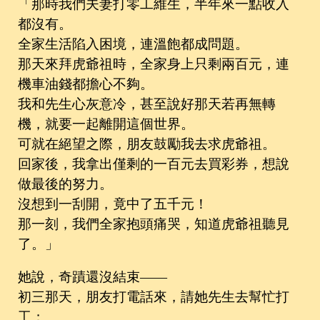
「那時我們夫妻打零工維生，半年來一點收入
都沒有。
全家生活陷入困境，連溫飽都成問題。
那天來拜虎爺祖時，全家身上只剩兩百元，連
機車油錢都擔心不夠。
我和先生心灰意冷，甚至說好那天若再無轉
機，就要一起離開這個世界。
可就在絕望之際，朋友鼓勵我去求虎爺祖。
回家後，我拿出僅剩的一百元去買彩券，想說
做最後的努力。
沒想到一刮開，竟中了五千元！
那一刻，我們全家抱頭痛哭，知道虎爺祖聽見
了。」
她說，奇蹟還沒結束——
初三那天，朋友打電話來，請她先生去幫忙打
工；