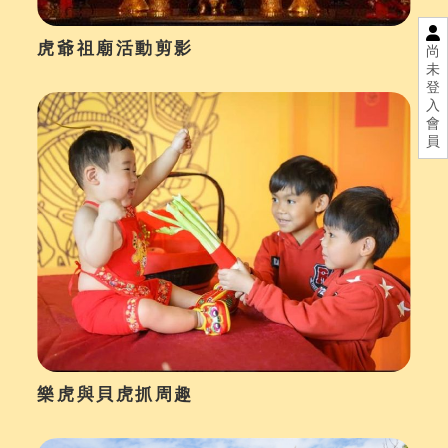
虎爺祖廟活動剪影
尚
未
登
入
會
員
樂虎與貝虎抓周趣