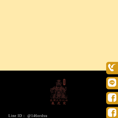
@146ordxu