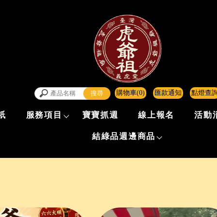
購物車(0)
匯款通知
點燈查
祇
服務項目
寶寶抓週
線上報名
活動
結綠品週邊商品