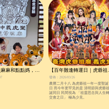
熊麻麻和點點媽，帶
【百年難逢轉運日｜虎爺祖
起來台中外埔的「義
誕千秋就在4/5】
07
發佈：2026/03/26
福。
​​​​​​​農曆二月十八 為虎爺祖一年一度聖
日 而今年更罕見的是 清明節與虎爺
誕同日 民間視為 「祖靈思念與人生
交會之日」 極為少見。