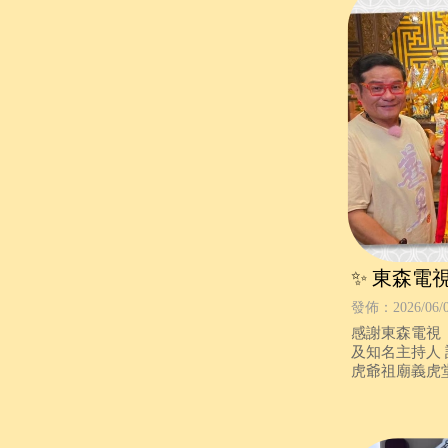
✨ 東森電
灣虎爺祖
發佈：2026/06/
感謝東森電視
及知名主持人 
虎爺祖廟義虎