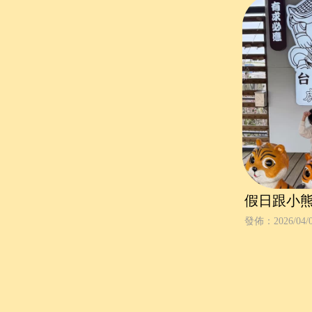
假日跟小
著孩子一
發佈：2026/04/
虎堂」祈