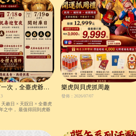
有一次，全臺虎爺聖
樂虎與貝虎抓周趣
典】
13
發佈：2026/07/07
虎
年之中， 最值得回到虎爺