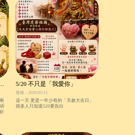
活
5/20 不只是「我愛你」
發佈：2026/05/15
兩
這一天 更是一年少有的「天赦大吉日」
午祈
很多人只知道520要告白
祈