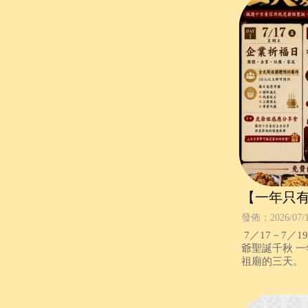
【一年只
誕三天慶
發佈：2026/07/
7／17－7／19 天赦日 × 天貺日 × 全臺
爺聖誕千秋 一
祖廟的三天。