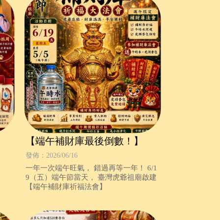
【端午補財庫最後倒數！】
發佈：2026/06/16
一年一次端午旺氣， 錯過再等一年！ 6/1
9（五）端午節當天， 臺灣虎爺祖廟啟建
【端午補財庫祈福法會】