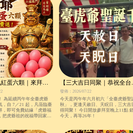
氣紅蛋六顆｜來拜拜
【三大吉日同聚｜恭祝全台
！】
爺聖誕千秋】
22
發佈：2026/07/22
！ 為延續丙午年全臺虎爺
今天是丙午年六月初六「全臺虎爺聖
，自 7／21 起，凡蒞臨臺
秋」，更逢天赦日、天眖日，三大吉
拜，即可免費結緣「虎爺福
得同聚！ 今日開放參拜至晚上11點 
，把虎爺祖的祝福帶回家！
今天，再等26年！