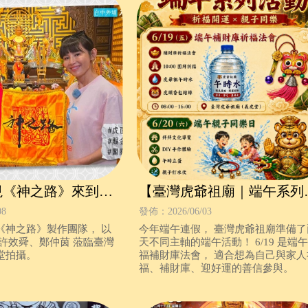
視《神之路》來到臺
【臺灣虎爺祖廟｜端午系列
廟【義虎堂】！
動開放報名中】
08
發佈：2026/06/03
《神之路》製作團隊， 以
今年端午連假， 臺灣虎爺祖廟準備了
許效舜、鄭仲茵 蒞臨臺灣
天不同主軸的端午活動！ 6/19 是端
堂拍攝。
福補財庫法會， 適合想為自己與家人
福、補財庫、迎好運的善信參與。