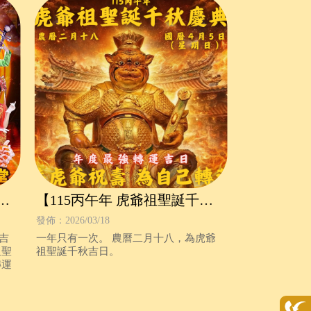
聖
【115丙午年 虎爺祖聖誕千秋
慶典｜正式開放報名】
發佈：2026/03/18
誕吉
一年只有一次。 農曆二月十八，為虎爺
祖聖
祖聖誕千秋吉日。
轉運