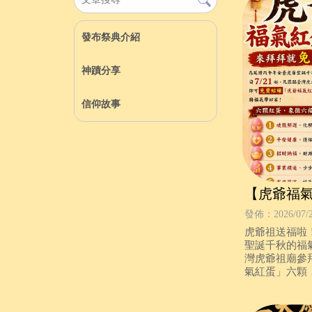
發布祭典介紹
神蹟分享
信仰故事
【虎爺福
就免費送
發佈：2026/07/
虎爺祖送福啦
聖誕千秋的福氣
灣虎爺祖廟參
氣紅蛋」六顆
❗️