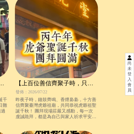
尚
未
登
入
虎
【上百位善信齊聚子時，只為
會
員
向全台虎爺說一聲：生日快
發佈：2026/07/22
樂！】
誕千
昨夜子時，鐘鼓齊鳴、香煙裊裊，十方善
日難
信齊聚臺灣虎爺祖廟，共同恭祝虎爺祖聖
錯過
誕千秋！ 團拜現場莊嚴又感動，每一次
虔誠跪拜，都是為自己與家人祈求平安、
財運與福氣。 子時祝壽團拜圓滿禮成，
但祝壽祈福仍在繼