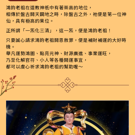
鴻鈞老祖在道教神祇中有著崇高的地位，
相傳於盤古開天闢地之時，除盤古之外，祂便是第一位神
仙，具有極高的果位。
正所謂「一炁化三清」，這一炁，便是鴻鈞老祖！
只要誠心請求鴻鈞老祖開恩赦罪，便是補財補運的大好時
機。
舉凡運勢鴻圖、點亮元神、財源廣進、事業運旺，
乃至化解官符、小人等各種開運事宜，
都可以虔心祈求鴻鈞老祖的幫助喔〜