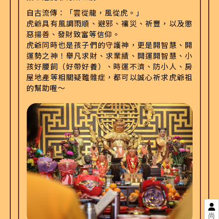
自古流傳：「雲從龍，風從虎。」
虎爺具有風調雨順、避邪、禳災、祈豐，以及懲
惡揚善、發財致富等信仰。
虎爺同時也是孩子們的守護神，更是開智慧、開
運勢之神！舉凡求財、求業績、開運開智慧、小
孩好腰飼（好帶好養）、時運不濟、防小人、房
屋地產等相關疑難雜症，都可以誠心祈求虎爺祖
的幫助喔〜
尚