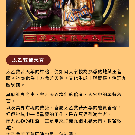
太乙救苦天尊
太乙救苦天尊的神格，便如同大家較為熟悉的地藏王菩
薩。祂應化為十方救苦天尊，又化生成十殿閻羅，治理九
幽泉曲。
冥府神鬼之事，舉凡天界群仙的稽考、人界中的尋聲救
苦，
以及冥界亡魂的救拔，皆屬太乙救苦天尊的權責管轄！
相傳祂其中一項重要的工作，是在冥界引渡亡者，
而九頭獅的吼聲，正是用來打開九幽地獄大門，救苦救
難。
太乙救苦天尊同時也是一位神醫，