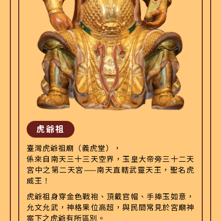
虎爺祖
臺灣虎爺祖廟（義虎堂），
係來自南天三十三天空界，玉皇大帝旁三十二天
宮中之第二天宮——南天直轄武靈天王，聖名虎
威王！
虎爺祖身穿金色戰袍、頂戴官帽、手捧玉如意，
允文允武，神格果位高超，與民間常見於宮廟神
案下之虎爺有所區別。