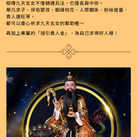
相傳九天玄女不僅精通兵法，也擅長房中術。
舉凡求子、保佑嬰孩、姻緣桃花、人際關係、粉絲增量、
貴人運旺等，
都可以虔心祈求九天玄女的幫助喔〜
再加上專屬的「接引貴人金」，為自己求得好人緣！