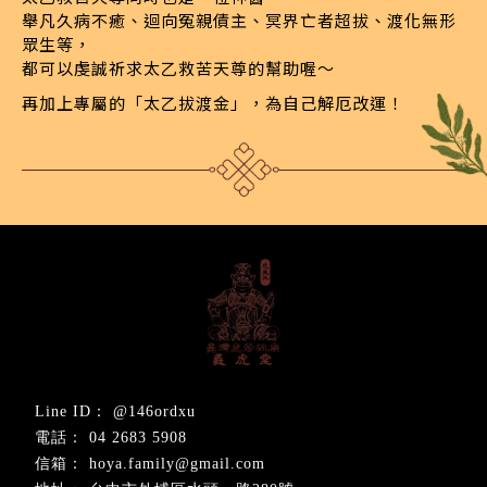
舉凡久病不癒、迴向冤親債主、冥界亡者超拔、渡化無形
眾生等，
都可以虔誠祈求太乙救苦天尊的幫助喔〜
再加上專屬的「太乙拔渡金」，為自己解厄改運！
@146ordxu
04 2683 5908
hoya.family@gmail.com