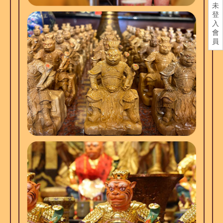
未
登
入
會
員