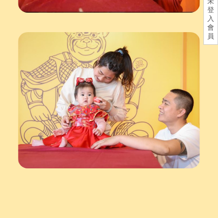
未
登
入
會
員