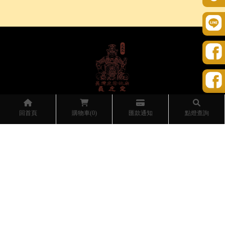
@146ordxu
回首頁
購物車(0)
匯款通知
點燈查詢
04 2683 5908
hoya.family@gmail.com
台中市外埔區水頭ㄧ路280號
08：00～19：00 (週五、六至22:00)
公休日：365天無休
關於義虎堂
祀奉神祇
服務項目
寶寶抓週
線上報名
活動消息