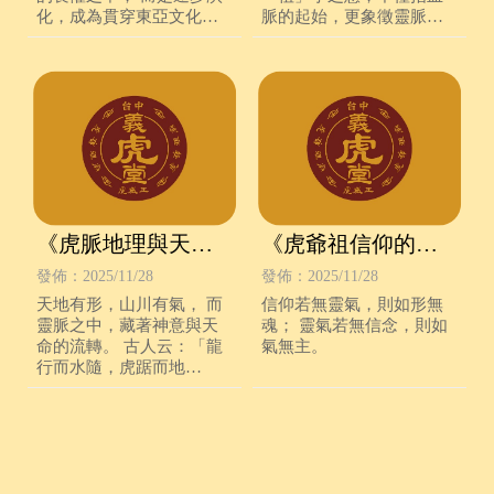
化，成為貫穿東亞文化的
脈的起始，更象徵靈脈的
精神脈絡。
根本、信仰的源頭。
《虎脈地理與天命
《虎爺祖信仰的能
佈局》
量系統：靈脈、信
發佈：2025/11/28
發佈：2025/11/28
脈、人心》
天地有形，山川有氣， 而
信仰若無靈氣，則如形無
靈脈之中，藏著神意與天
魂； 靈氣若無信念，則如
命的流轉。 古人云：「龍
氣無主。
行而水隨，虎踞而地
安。」