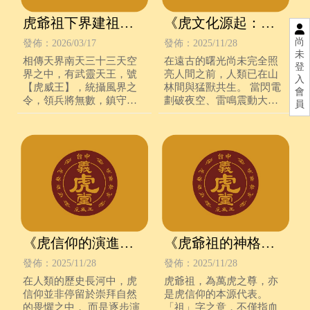
虎爺祖下界建祖
《虎文化源起：人
庭・神話起源篇
類第一信仰的象
尚
發佈：2026/03/17
發佈：2025/11/28
未
徵》
相傳天界南天三十三天空
在遠古的曙光尚未完全照
登
界之中，有武靈天王，號
亮人間之前，人類已在山
入
【虎威王】，統攝風界之
林間與猛獸共生。 當閃電
會
令，領兵將無數，鎮守天
劃破夜空、雷鳴震動大地
員
地氣運。
之時，原始人仰望那雙在
黑暗中閃爍的眼睛——那
是虎的凝視。
《虎信仰的演進：
《虎爺祖的神格與
從圖騰到虎爺祖》
五大職司》
發佈：2025/11/28
發佈：2025/11/28
在人類的歷史長河中，虎
虎爺祖，為萬虎之尊，亦
信仰並非停留於崇拜自然
是虎信仰的本源代表。
的畏懼之中， 而是逐步演
「祖」字之意，不僅指血