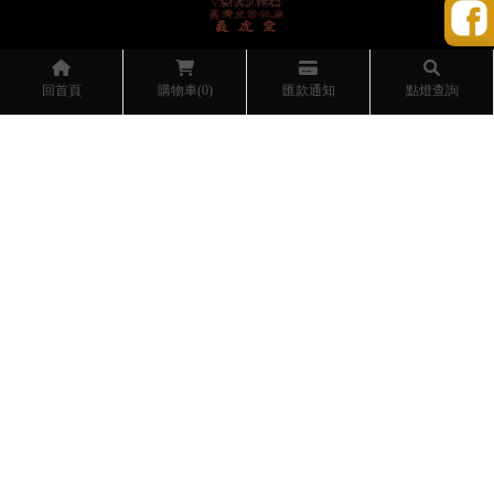
@146ordxu
回首頁
購物車(0)
匯款通知
點燈查詢
04 2683 5908
hoya.family@gmail.com
台中市外埔區水頭ㄧ路280號
08：00～19：00 (週五、六至22:00)
公休日：365天無休
關於義虎堂
祀奉神祇
服務項目
寶寶抓週
線上報名
活動消息
活動相冊
聯絡我們
結綠品週邊商品
虎爺祖廟
補財庫
台中補財庫
外埔補財庫
外埔求財
外埔求事業
Designed by
揚京快客
Copyright © 2026
..
累積人氣: 120260