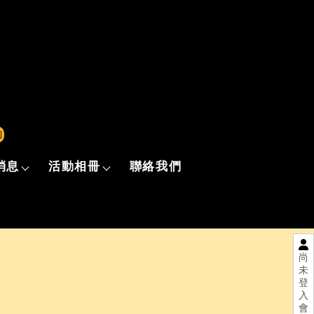
詢
消息
活動相冊
聯絡我們
尚
未
登
入
會