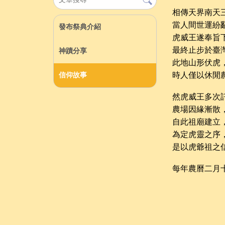
相傳天界南天
當人間世運紛
發布祭典介紹
虎威王遂奉旨
最終止步於臺
神蹟分享
此地山形伏虎
時人僅以休閒
信仰故事
然虎威王多次
農場因緣漸散
自此祖廟建立
為定虎靈之序
是以虎爺祖之
每年農曆二月