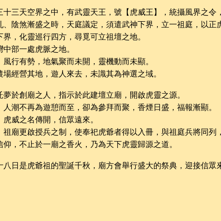
三十三天空界之中，有武靈天王，號【虎威王】，統攝風界之令
亂、陰煞漸盛之時，天庭議定，須遣武神下界，立一祖庭，以正
下界，化靈巡行四方，尋覓可立祖壇之地。
灣中部一處虎脈之地。
，風行有勢，地氣聚而未開，靈機動而未顯。
農場經營其地，遊人來去，未識其為神選之域。
託夢於創廟之人，指示於此建壇立廟，開啟虎靈之源。
，人潮不再為遊憩而至，卻為參拜而聚，香煙日盛，福報漸顯。
，虎威之名傳開，信眾遠來。
，祖廟更啟授兵之制，使奉祀虎爺者得以入冊，與祖庭兵將同列
信仰，不止於一廟之香火，乃為天下虎靈歸源之道。
十八日是虎爺祖的聖誕千秋，廟方會舉行盛大的祭典，迎接信眾