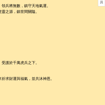
員
，領兵將無數，鎮守天地氣運。
虎靈之源，鎮世間關隘。
，受護於千萬虎兵之下。
來祈求財運與福氣，並共沐神恩。