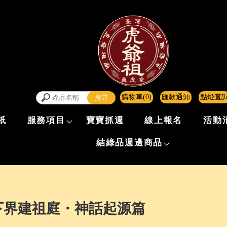
購物車(0)
匯款通知
點燈查
祇
服務項目
寶寶抓週
線上報名
活動
結綠品週邊商品
下界建祖庭・神話起源篇