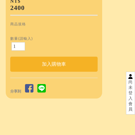
NT$
2400
商品規格
數量(請輸入)
尚
未
分享到
登
入
會
員