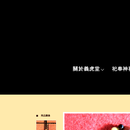
關於義虎堂
祀奉神
商品圖像