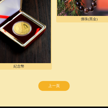
佛珠(黑金)
紀念幣
上一頁