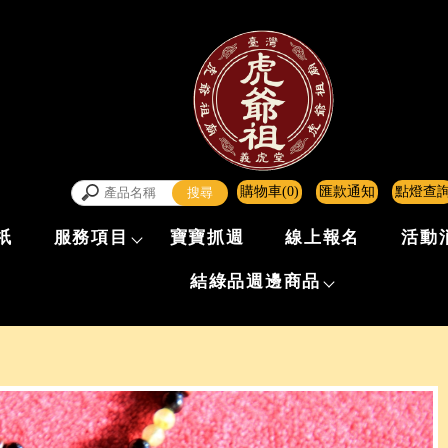
購物車(0)
匯款通知
點燈查
祇
服務項目
寶寶抓週
線上報名
活動
結綠品週邊商品