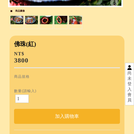
商品圖像
佛珠(紅)
NT$
3800
尚
商品規格
未
登
入
數量(請輸入)
會
員