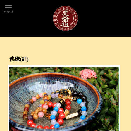
佛珠(紅)