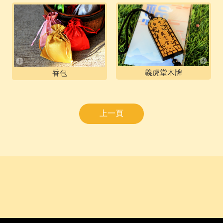
義虎堂木牌
香包
上一頁