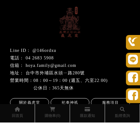
@146ordxu
04 2683 5908
hoya.family@gmail.com
台中市外埔區水頭ㄧ路280號
08：00～19：00 (週五、六至22:00)
公休日：365天無休
關於義虎堂
祀奉神祇
服務項目
寶寶抓週
線上報名
活動消息
回首頁
購物車(0)
匯款通知
點燈查詢
活動相冊
聯絡我們
結綠品週邊商品
虎爺祖廟
補財庫
台中補財庫
外埔補財庫
外埔求財
外埔求事業